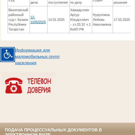
Суд
Судья
Р
дела
поступления
по делу
решения
Вахитовский
Хамидуллин
районный
Артур
Нуруллина
О
12-
суд г. Казани
14.01.2025
Ильдусович
Любовь
17.02.2025
п
1035/2025
Республики
- ст.20.32 ч.1
Николаевна
п
Татарстан
КоАП РФ
Информация для
маломобильных групп
населения
ПОДАЧА ПРОЦЕССУАЛЬНЫХ ДОКУМЕНТОВ В
ЭЛЕКТРОННОМ ВИДЕ