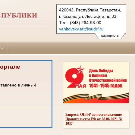
420043, Республика Татарстан,
ЕСПУБЛИКИ
г. Казань, ул. Лесгафта, д. 33
Тел.: (843) 264-93-00
vahitovsky.tat@sudrf.ru
развернуть
портале
ставлено в личный
Запросы ОПФР по постановлению
Правительства РФ от 28.06.2021 №
1037