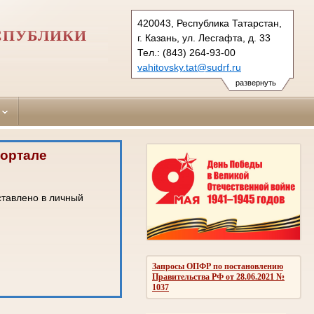
420043, Республика Татарстан,
ЕСПУБЛИКИ
г. Казань, ул. Лесгафта, д. 33
Тел.: (843) 264-93-00
vahitovsky.tat@sudrf.ru
развернуть
портале
ставлено в личный
Запросы ОПФР по постановлению
Правительства РФ от 28.06.2021 №
1037