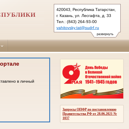
420043, Республика Татарстан,
ЕСПУБЛИКИ
г. Казань, ул. Лесгафта, д. 33
Тел.: (843) 264-93-00
vahitovsky.tat@sudrf.ru
развернуть
портале
ставлено в личный
Запросы ОПФР по постановлению
Правительства РФ от 28.06.2021 №
1037