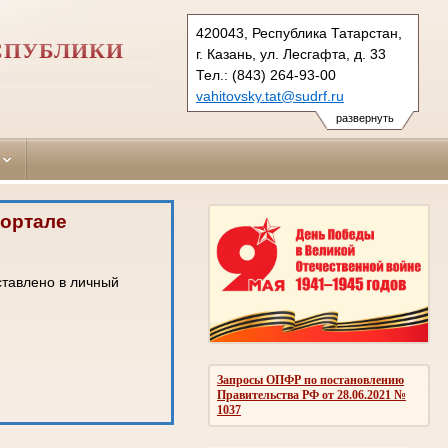
420043, Республика Татарстан,
ЕСПУБЛИКИ
г. Казань, ул. Лесгафта, д. 33
Тел.: (843) 264-93-00
vahitovsky.tat@sudrf.ru
развернуть
портале
ставлено в личный
Запросы ОПФР по постановлению
Правительства РФ от 28.06.2021 №
1037