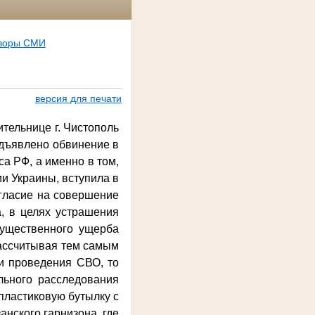
бзоры СМИ
версия для печати
тельнице г. Чистополь
едъявлено обвинение в
са РФ, а именно в том,
ии Украины, вступила в
огласие на совершение
, в целях устрашения
мущественного ущерба
рассчитывая тем самым
и проведения СВО, то
льного расследования
 пластиковую бутылку с
нского гарнизона, где