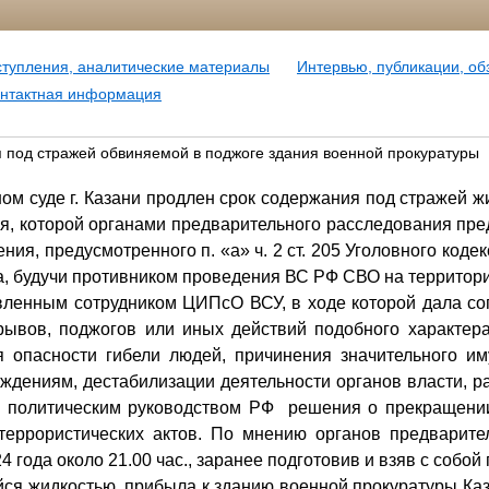
ступления, аналитические материалы
Интервью, публикации, о
нтактная информация
 под стражей обвиняемой в поджоге здания военной прокуратуры
ом суде г. Казани продлен срок содержания под стражей жи
ия, которой органами предварительного расследования пр
ия, предусмотренного п. «а» ч. 2 ст. 205 Уголовного кодек
да, будучи противником проведения ВС РФ СВО на территор
вленным сотрудником ЦИПсО ВСУ, в ходе которой дала с
рывов, поджогов или иных действий подобного характера
я опасности гибели людей, причинения значительного и
ждениям, дестабилизации деятельности органов власти, 
е политическим руководством РФ решения о прекращени
террористических актов. По мнению органов предварите
 года около 21.00 час., заранее подготовив и взяв с собой
я жидкостью, прибыла к зданию военной прокуратуры Каза